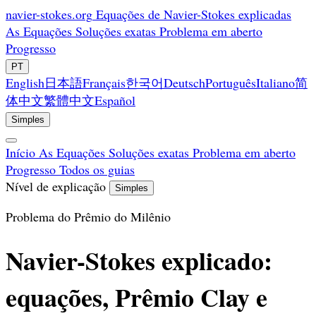
navier-stokes.org
Equações de Navier-Stokes explicadas
As Equações
Soluções exatas
Problema em aberto
Progresso
PT
English
日本語
Français
한국어
Deutsch
Português
Italiano
简
体中文
繁體中文
Español
Simples
Início
As Equações
Soluções exatas
Problema em aberto
Progresso
Todos os guias
Nível de explicação
Simples
Problema do Prêmio do Milênio
Navier-Stokes explicado:
equações, Prêmio Clay e