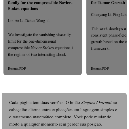
family for the compressible Navier-
for Tumor Growth
Stokes equations
Chenyang Li, Ping Lin 
Lin-An Li, Dehua Wang +1
This work develops a 
We investigate the vanishing viscosity
consistent phase-field
limit for the one-dimensional
growth based on the ene
compressible Navier-Stokes equations in
framework.
the regime of two interacting shock
waves...
Resumo
PDF
Resumo
PDF
Cada página tem duas versões. O botão
Simples / Formal
no
cabeçalho alterna entre explicações em linguagem simples e
o tratamento matemático completo. Você pode mudar de
modo a qualquer momento sem perder sua posição.