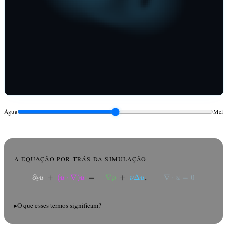
Água
Mel
A EQUAÇÃO POR TRÁS DA SIMULAÇÃO
∂
+
(
⋅
∇
)
=
−
∇
\textcolor{#e0e0e0}{\partial_t 
+
Δ
,
∇
⋅
=
0
u
u
u
p
ν
u
u
t
O que esses termos significam?