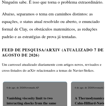
Ninguém sabe. É isso que torna o problema extraordinário.
Abaixo, separamos o tema em caminhos distintos: as
equações, o status atual resolvido ou aberto, o enunciado
formal de Clay, os obstáculos matemáticos, as reduções
padrão e as estratégias de prova já tentadas.
FEED DE PESQUISA/ARXIV (ATUALIZADO 7 DE
AGOSTO DE 2026)
Um carrossel atualizado diariamente com artigos novos, revisados e
cross-listados do arXiv relacionados a temas de Navier-Stokes.
6 de ago. de 2026
Novo
math.AP
6 de ago. de 2026
Novo
math.
Vanishing viscosity limit to two
A Thermodynamicall
interacting shocks from the same
Cahn-Hilliard-Navie