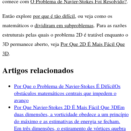
comece com
O Problema de Navier-Stokes Foi Resolvido?
.
Então explore
por que é tão difícil
, ou veja como os
matemáticos o
dividiram em subproblemas
. Para as razões
estruturais pelas quais o problema 2D é tratável enquanto o
3D permanece aberto, veja
Por Que 2D É Mais Fácil Que
3D
.
Artigos relacionados
Por Que o Problema de Navier-Stokes É Difícil
Os
obstáculos matemáticos centrais que impedem o
avanço
Por Que Navier-Stokes 2D É Mais Fácil Que 3D
Em
duas dimensões, a vorticidade obedece a um princípio
do máximo e as estimativas de energia se fecham.
Em três dimensões, o estiramento de vórtices quebra