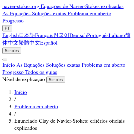
navier-stokes.org
Equações de Navier-Stokes explicadas
As Equações
Soluções exatas
Problema em aberto
Progresso
PT
English
日本語
Français
한국어
Deutsch
Português
Italiano
简
体中文
繁體中文
Español
Simples
Início
As Equações
Soluções exatas
Problema em aberto
Progresso
Todos os guias
Nível de explicação
Simples
Início
/
Problema em aberto
/
Enunciado Clay de Navier-Stokes: critérios oficiais
explicados