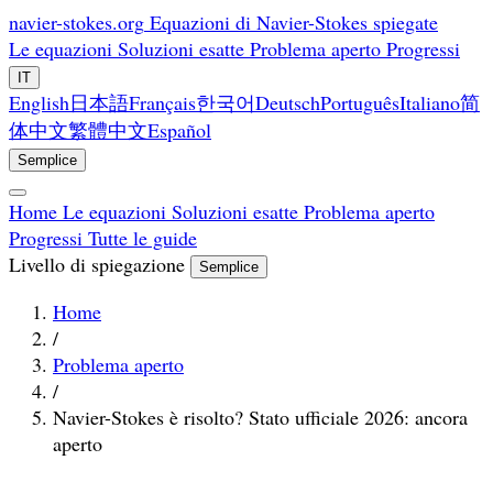
navier-stokes.org
Equazioni di Navier-Stokes spiegate
Le equazioni
Soluzioni esatte
Problema aperto
Progressi
IT
English
日本語
Français
한국어
Deutsch
Português
Italiano
简
体中文
繁體中文
Español
Semplice
Home
Le equazioni
Soluzioni esatte
Problema aperto
Progressi
Tutte le guide
Livello di spiegazione
Semplice
Home
/
Problema aperto
/
Navier-Stokes è risolto? Stato ufficiale 2026: ancora
aperto