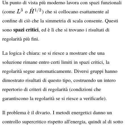
Un punto di vista più moderno lavora con spazi funzionali
˙
L^3
\dot{H}^{1/2}
3
1/2
(come
o
) che si collocano esattamente al
L
H
confine di ciò che la simmetria di scala consente. Questi
spazi critici
sono
, ed è lì che si trovano i risultati di
regolarità più fini.
La logica è chiara: se si riesce a mostrare che una
soluzione rimane entro certi limiti in spazi critici, la
regolarità segue automaticamente. Diversi gruppi hanno
dimostrato risultati di questo tipo, costruendo un intero
repertorio di criteri di regolarità (condizioni che
garantiscono la regolarità se si riesce a verificarle).
Il problema è il divario. I metodi energetici danno un
controllo supercritico rispetto all'energia, quindi al di sotto