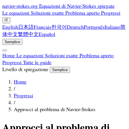
navier-stokes.org
Equazioni di Navier-Stokes spiegate
Le equazioni
Soluzioni esatte
Problema aperto
Progressi
IT
English
日本語
Français
한국어
Deutsch
Português
Italiano
简
体中文
繁體中文
Español
Semplice
Home
Le equazioni
Soluzioni esatte
Problema aperto
Progressi
Tutte le guide
Livello di spiegazione
Semplice
Home
/
Progressi
/
Approcci al problema di Navier-Stokes
Approcci al problema di