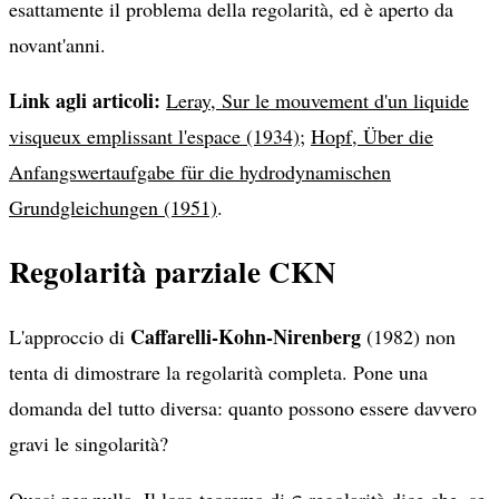
esattamente il problema della regolarità, ed è aperto da
novant'anni.
Link agli articoli:
Leray, Sur le mouvement d'un liquide
visqueux emplissant l'espace (1934)
;
Hopf, Über die
Anfangswertaufgabe für die hydrodynamischen
Grundgleichungen (1951)
.
Regolarità parziale CKN
Caffarelli-Kohn-Nirenberg
L'approccio di
(1982) non
tenta di dimostrare la regolarità completa. Pone una
domanda del tutto diversa: quanto possono essere davvero
gravi le singolarità?
\varepsilon
Quasi per nulla. Il loro teorema di
-regolarità dice che, se