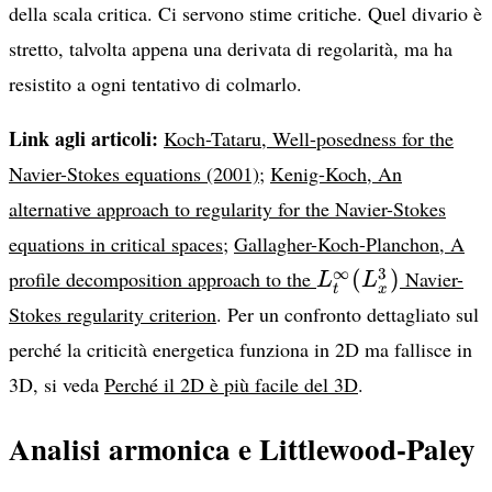
della scala critica. Ci servono stime critiche. Quel divario è
stretto, talvolta appena una derivata di regolarità, ma ha
resistito a ogni tentativo di colmarlo.
Link agli articoli:
Koch-Tataru, Well-posedness for the
Navier-Stokes equations (2001)
;
Kenig-Koch, An
alternative approach to regularity for the Navier-Stokes
equations in critical spaces
;
Gallagher-Koch-Planchon, A
L^\infty_t(L^3_
∞
3
(
)
profile decomposition approach to the
Navier-
L
L
t
x
Stokes regularity criterion
. Per un confronto dettagliato sul
perché la criticità energetica funziona in 2D ma fallisce in
3D, si veda
Perché il 2D è più facile del 3D
.
Analisi armonica e Littlewood-Paley