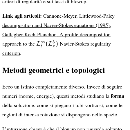
criteri di regolarità e sui tassi di blowup.
Link agli articoli:
Cannone-Meyer, Littlewood-Paley
decomposition and Navier-Stokes equations (1995)
;
Gallagher-Koch-Planchon, A profile decomposition
L^\infty_t(L^3_x)
∞
3
(
)
approach to the
Navier-Stokes regularity
L
L
t
x
criterion
.
Metodi geometrici e topologici
Ecco un istinto completamente diverso. Invece di seguire
forma
numeri (norme, energie), questi metodi studiano la
della soluzione: come si piegano i tubi vorticosi, come le
regioni di intensa rotazione si dispongono nello spazio.
L’intuizione chiave è che il blowup non riguarda soltanto