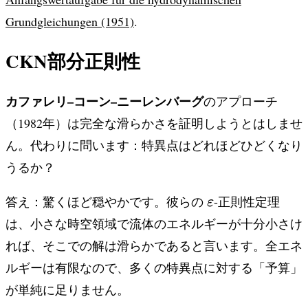
Grundgleichungen (1951)
.
CKN部分正則性
カファレリ–コーン–ニーレンバーグ
のアプローチ
（1982年）は完全な滑らかさを証明しようとはしませ
ん。代わりに問います：特異点はどれほどひどくなり
うるか？
\varepsilon
答え：驚くほど穏やかです。彼らの
-正則性定理
ε
は、小さな時空領域で流体のエネルギーが十分小さけ
れば、そこでの解は滑らかであると言います。全エネ
ルギーは有限なので、多くの特異点に対する「予算」
が単純に足りません。