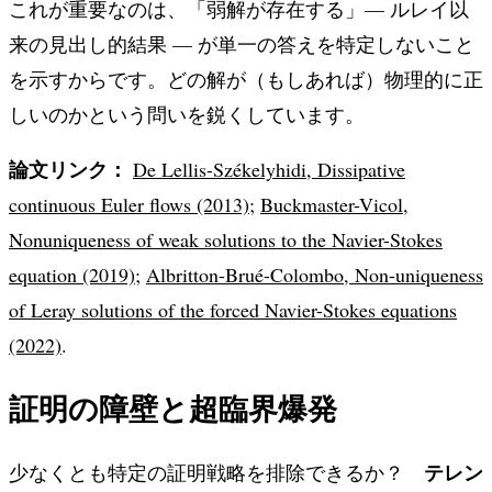
これが重要なのは、「弱解が存在する」— ルレイ以
来の見出し的結果 — が単一の答えを特定しないこと
を示すからです。どの解が（もしあれば）物理的に正
しいのかという問いを鋭くしています。
論文リンク：
De Lellis-Székelyhidi, Dissipative
continuous Euler flows (2013)
;
Buckmaster-Vicol,
Nonuniqueness of weak solutions to the Navier-Stokes
equation (2019)
;
Albritton-Brué-Colombo, Non-uniqueness
of Leray solutions of the forced Navier-Stokes equations
(2022)
.
証明の障壁と超臨界爆発
テレン
少なくとも特定の証明戦略を排除できるか？