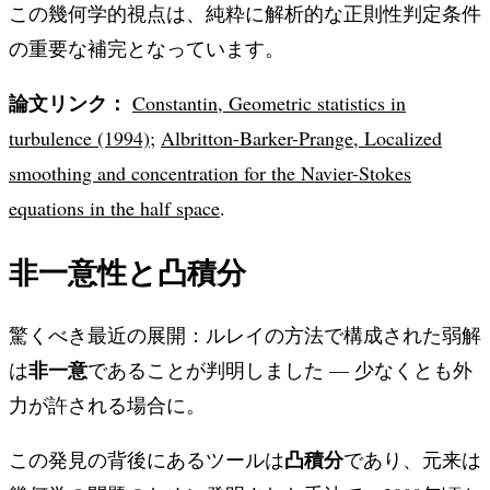
この幾何学的視点は、純粋に解析的な正則性判定条件
の重要な補完となっています。
論文リンク：
Constantin, Geometric statistics in
turbulence (1994)
;
Albritton-Barker-Prange, Localized
smoothing and concentration for the Navier-Stokes
equations in the half space
.
非一意性と凸積分
驚くべき最近の展開：ルレイの方法で構成された弱解
非一意
は
であることが判明しました — 少なくとも外
力が許される場合に。
凸積分
この発見の背後にあるツールは
であり、元来は