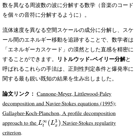
数を異なる周波数の波に分解する数学（音楽のコード
を個々の音符に分解するように）。
流体速度を異なる空間スケールの成分に分解し、スケ
ール間のエネルギー移動を追跡することで、数学者は
「エネルギーカスケード」の漠然とした直感を精密に
リトルウッド–ペイリー分解
することができます。
と
呼ばれるこれらの手法は、正則性判定条件と爆発率に
関する最も鋭い既知の結果を生み出しました。
論文リンク：
Cannone-Meyer, Littlewood-Paley
decomposition and Navier-Stokes equations (1995)
;
Gallagher-Koch-Planchon, A profile decomposition
L^\infty_t(L^3_x)
∞
3
(
)
approach to the
Navier-Stokes regularity
L
L
t
x
criterion
.