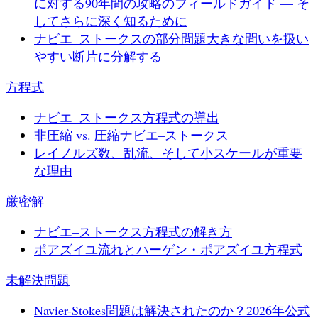
に対する90年間の攻略のフィールドガイド — そ
してさらに深く知るために
ナビエ–ストークスの部分問題
大きな問いを扱い
やすい断片に分解する
方程式
ナビエ–ストークス方程式の導出
非圧縮 vs. 圧縮ナビエ–ストークス
レイノルズ数、乱流、そして小スケールが重要
な理由
厳密解
ナビエ–ストークス方程式の解き方
ポアズイユ流れとハーゲン・ポアズイユ方程式
未解決問題
Navier-Stokes問題は解決されたのか？2026年公式