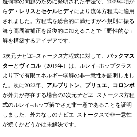
幾何学の問題のために発明された手法で、2009年頃か
デ・レリス
セケルヒディ
ら
と
により流体方程式に適用
されました。方程式を総合的に満たすが不規則に振る
舞う高周波補正を反復的に加えることで「野性的な」
解を構築するアイデアです。
バックマス
3次元
ナビエ–ストークス
方程式に対して、
ター
ヴィコル
と
（2019年）は、ルレイ–ホップクラス
より下で有限エネルギー弱解の非一意性を証明しまし
アルブリトン、ブリュエ、コロンボ
た。次に2022年、
が外力が存在する場合の3次元
ナビエ–ストークス
方程
式のルレイ–ホップ解でさえ非一意であることを証明
しました。外力なしのナビエ–ストークスで非一意性
が続くかどうかは未解決です。