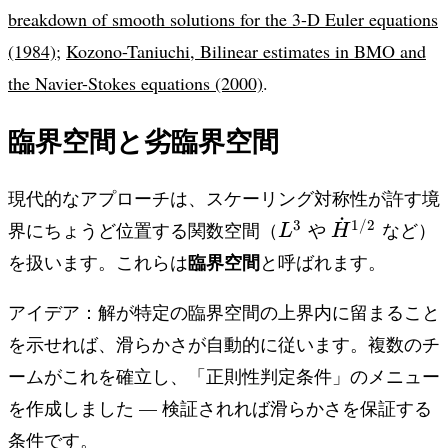
breakdown of smooth solutions for the 3-D Euler equations
(1984)
;
Kozono-Taniuchi, Bilinear estimates in BMO and
the Navier-Stokes equations (2000)
.
臨界空間と劣臨界空間
現代的なアプローチは、スケーリング対称性が許す境
˙
L^3
\dot{H}^{1
3
1/2
界にちょうど位置する関数空間（
や
など）
L
H
臨界空間
を扱います。これらは
と呼ばれます。
アイデア：解が特定の臨界空間の上界内に留まること
を示せれば、滑らかさが自動的に従います。複数のチ
ームがこれを確立し、「正則性判定条件」のメニュー
を作成しました — 検証されれば滑らかさを保証する
条件です。