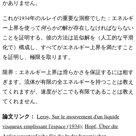
かありません。
これが1934年のルレイの重要な洞察でした：エネルギ
ー上界を使って
何らかの
解が存在しなければならない
ことを証明する。彼の方法は近似解を（人工的な平滑
化で）構成し、すべてがエネルギー上界を満たすこと
を証明し、極限を取ります。
限界：エネルギー上界は滑らかさを保証するには粗す
ぎます。流体が有限の全エネルギーを持つことは教え
てくれますが、速度がどこでも有限であることは教え
てくれません。
論文リンク：
Leray, Sur le mouvement d'un liquide
visqueux emplissant l'espace (1934)
;
Hopf, Über die
Anfangswertaufgabe für die hydrodynamischen