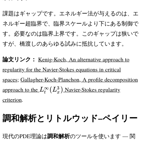
課題はギャップです。エネルギー法が与えるのは、エ
ネルギー超臨界で、臨界スケールより下にある制御で
す。必要なのは臨界上界です。このギャップは狭いで
すが、橋渡しのあらゆる試みに抵抗しています。
論文リンク：
Kenig-Koch, An alternative approach to
regularity for the Navier-Stokes equations in critical
spaces
;
Gallagher-Koch-Planchon, A profile decomposition
L^\infty_t(L^3_x)
∞
3
(
)
approach to the
Navier-Stokes regularity
L
L
t
x
criterion
.
調和解析とリトルウッド–ペイリー
調和解析
現代のPDE理論は
のツールを使います — 関