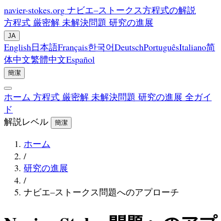
navier-stokes.org
ナビエ–ストークス方程式の解説
方程式
厳密解
未解決問題
研究の進展
JA
English
日本語
Français
한국어
Deutsch
Português
Italiano
简
体中文
繁體中文
Español
簡潔
ホーム
方程式
厳密解
未解決問題
研究の進展
全ガイ
ド
解説レベル
簡潔
ホーム
/
研究の進展
/
ナビエ–ストークス問題へのアプローチ