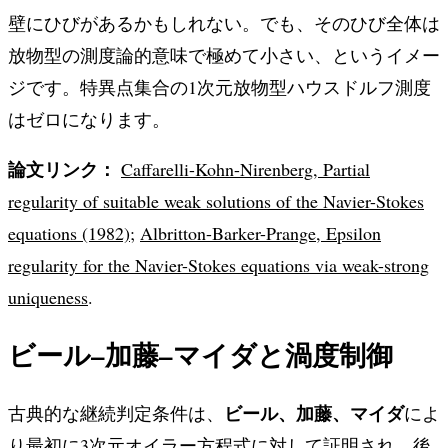
壁にひびがあるかもしれない。でも、そのひび全体は
放物型の測度論的意味で極めて小さい、というイメー
ジです。特異点集合の1次元放物型ハウスドルフ測度
はゼロになります。
論文リンク：
Caffarelli-Kohn-Nirenberg, Partial
regularity of suitable weak solutions of the Navier-Stokes
equations (1982)
;
Albritton-Barker-Prange, Epsilon
regularity for the Navier-Stokes equations via weak-strong
uniqueness
.
ビール–加藤–マイダと渦度制御
ビール、加藤、マイダ
古典的な継続判定条件は、
によ
り最初に3次元オイラー方程式に対して証明され、後