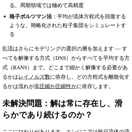
る。周期領域では極めて高精度
格子ボルツマン法
：平均が流体方程式を回復する
ような、簡略化された粒子集団をシミュレートす
る
乱流はさらにモデリングの選択の層を加えます — す
べてを解像する方式（DNS）からすべてを平均する方
式（RANS）まで。どこまで細かく解像する必要があ
るかは
レイノルズ数
に依存し、どの方程式を離散化す
るかは流れが
非圧縮か圧縮性か
に依存します。
未解決問題：解は常に存在し、滑
らかであり続けるのか？
ここにひねりがあります。エンジニアは毎日流体の流