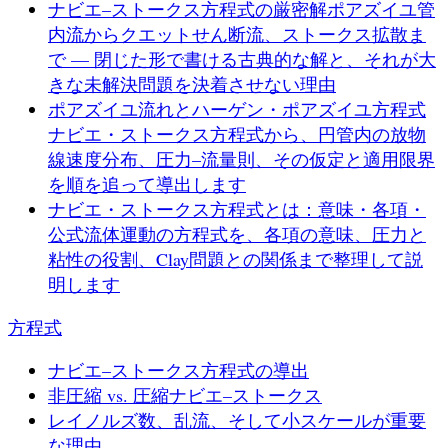
ナビエ–ストークス方程式の厳密解
ポアズイユ管
内流からクエットせん断流、ストークス拡散ま
で — 閉じた形で書ける古典的な解と、それが大
きな未解決問題を決着させない理由
ポアズイユ流れとハーゲン・ポアズイユ方程式
ナビエ・ストークス方程式から、円管内の放物
線速度分布、圧力–流量則、その仮定と適用限界
を順を追って導出します
ナビエ・ストークス方程式とは：意味・各項・
公式
流体運動の方程式を、各項の意味、圧力と
粘性の役割、Clay問題との関係まで整理して説
明します
方程式
ナビエ–ストークス方程式の導出
非圧縮 vs. 圧縮ナビエ–ストークス
レイノルズ数、乱流、そして小スケールが重要
な理由