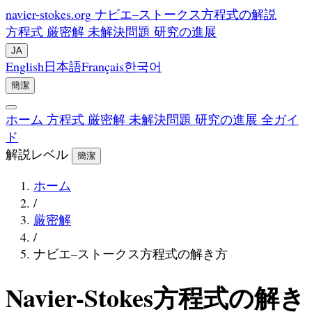
navier-stokes.org
ナビエ–ストークス方程式の解説
方程式
厳密解
未解決問題
研究の進展
JA
English
日本語
Français
한국어
簡潔
ホーム
方程式
厳密解
未解決問題
研究の進展
全ガイ
ド
解説レベル
簡潔
ホーム
/
厳密解
/
ナビエ–ストークス方程式の解き方
Navier-Stokes方程式の解き