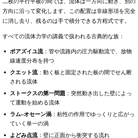
二枚の平行平板の間では、流体は一方向に動き、別の
方向に沿って変化します。この配置は非線形項を完全
に消し去り、残るのは手で積分できる方程式です。
すべての流体力学の講義で扱われる古典的な族：
ポアズイユ流
：管や流路内の圧力駆動流で、放物
線速度分布を持つ
クエット流
：動く板と固定された板の間でせん断
される流体
ストークスの第一問題
：突然動き出した壁によっ
て運動を始める流体
ラム–オセーン渦
：粘性の作用でゆっくりと広がっ
ていく単一の渦
よどみ点流
：壁に正面から衝突する流れ