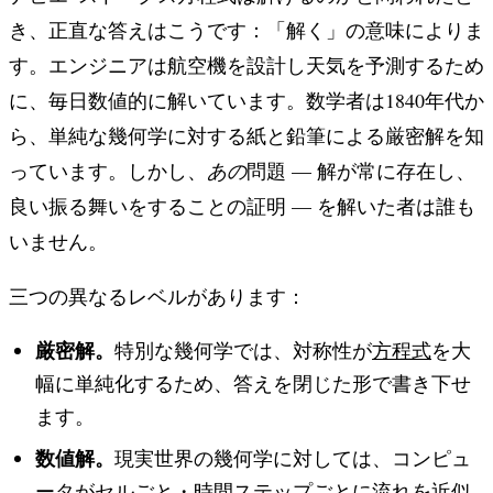
き、正直な答えはこうです：「解く」の意味によりま
す。エンジニアは航空機を設計し天気を予測するため
に、毎日数値的に解いています。数学者は1840年代か
ら、単純な幾何学に対する紙と鉛筆による厳密解を知
っています。しかし、
あの
問題 — 解が常に存在し、
良い振る舞いをすることの証明 — を解いた者は誰も
いません。
三つの異なるレベルがあります：
厳密解。
特別な幾何学では、対称性が
方程式
を大
幅に単純化するため、答えを閉じた形で書き下せ
ます。
数値解。
現実世界の幾何学に対しては、コンピュ
ータがセルごと・時間ステップごとに流れを近似