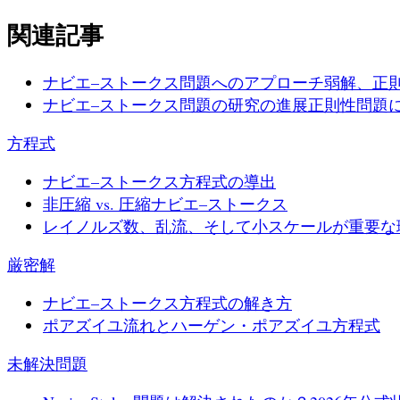
関連記事
ナビエ–ストークス問題へのアプローチ
弱解、正
ナビエ–ストークス問題の研究の進展
正則性問題に
方程式
ナビエ–ストークス方程式の導出
非圧縮 vs. 圧縮ナビエ–ストークス
レイノルズ数、乱流、そして小スケールが重要な
厳密解
ナビエ–ストークス方程式の解き方
ポアズイユ流れとハーゲン・ポアズイユ方程式
未解決問題