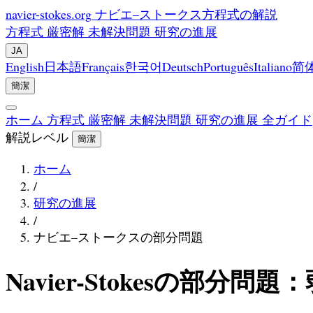
navier-stokes.org
ナビエ–ストークス方程式の解説
方程式
厳密解
未解決問題
研究の進展
JA
English
日本語
Français
한국어
Deutsch
Português
Italiano
简
簡潔
ホーム
方程式
厳密解
未解決問題
研究の進展
全ガイド
解説レベル
簡潔
ホーム
/
研究の進展
/
ナビエ–ストークスの部分問題
Navier-Stokesの部