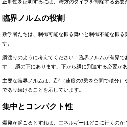
正則性を証明するには、
両方の
タイプを排除する必要
臨界ノルムの役割
数学者たちは、制御可能な振る舞いと制御不能な振る
す。
綱渡りのように考えてください：臨界ノルムが有界で
す — 綱の下にあります。下から綱に到達する必要が
L^3
3
主要な臨界ノルムは、
（速度の3乗を空間で積分）
L
であり続けることを示しています。
集中とコンパクト性
爆発が起こるとすれば、エネルギーはどこに行くの