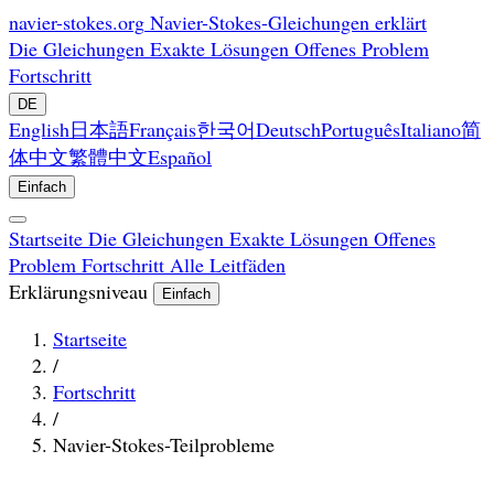
navier-stokes.org
Navier-Stokes-Gleichungen erklärt
Die Gleichungen
Exakte Lösungen
Offenes Problem
Fortschritt
DE
English
日本語
Français
한국어
Deutsch
Português
Italiano
简
体中文
繁體中文
Español
Einfach
Startseite
Die Gleichungen
Exakte Lösungen
Offenes
Problem
Fortschritt
Alle Leitfäden
Erklärungsniveau
Einfach
Startseite
/
Fortschritt
/
Navier-Stokes-Teilprobleme