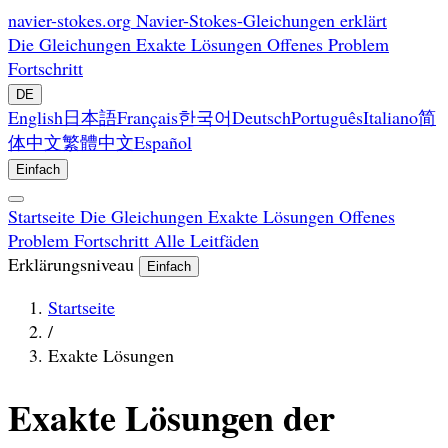
navier-stokes.org
Navier-Stokes-Gleichungen erklärt
Die Gleichungen
Exakte Lösungen
Offenes Problem
Fortschritt
DE
English
日本語
Français
한국어
Deutsch
Português
Italiano
简
体中文
繁體中文
Español
Einfach
Startseite
Die Gleichungen
Exakte Lösungen
Offenes
Problem
Fortschritt
Alle Leitfäden
Erklärungsniveau
Einfach
Startseite
/
Exakte Lösungen
Exakte Lösungen der