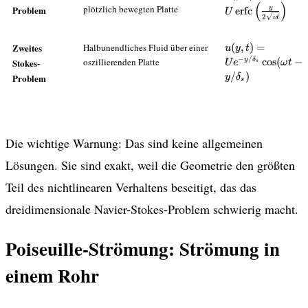
(
)
{2\sqrt{\nu t}}\r
plötzlich bewegten Platte
Problem
y
erfc
U
2
ν
t
u(y,t)=Ue^{-
Zweites
Halbunendliches Fluid über einer
(
,
)
=
u
y
t
y/\delta_s}\cos
−
/
oszillierenden Platte
cos
(
−
y
δ
Stokes-
U
e
ω
t
s
t-y/\delta_s)
/
)
Problem
y
δ
s
Die wichtige Warnung: Das sind keine allgemeinen
Lösungen. Sie sind exakt, weil die Geometrie den größten
Teil des nichtlinearen Verhaltens beseitigt, das das
dreidimensionale Navier-Stokes-Problem schwierig macht.
Poiseuille-Strömung: Strömung in
einem Rohr