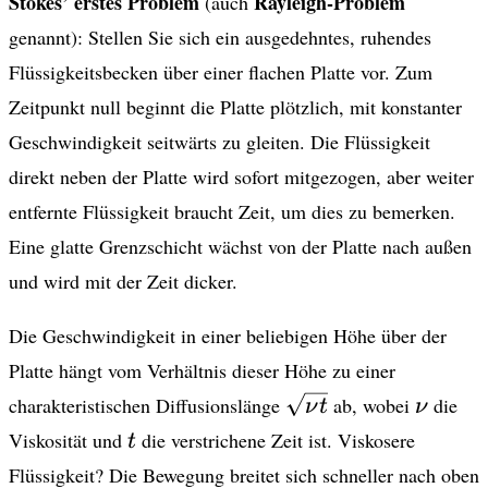
Stokes’ erstes Problem
Rayleigh-Problem
(auch
genannt): Stellen Sie sich ein ausgedehntes, ruhendes
Flüssigkeitsbecken über einer flachen Platte vor. Zum
Zeitpunkt null beginnt die Platte plötzlich, mit konstanter
Geschwindigkeit seitwärts zu gleiten. Die Flüssigkeit
direkt neben der Platte wird sofort mitgezogen, aber weiter
entfernte Flüssigkeit braucht Zeit, um dies zu bemerken.
Eine glatte Grenzschicht wächst von der Platte nach außen
und wird mit der Zeit dicker.
Die Geschwindigkeit in einer beliebigen Höhe über der
Platte hängt vom Verhältnis dieser Höhe zu einer
\sqrt{\nu
\nu
charakteristischen Diffusionslänge
ab, wobei
die
ν
t
ν
t}
t
Viskosität und
die verstrichene Zeit ist. Viskosere
t
Flüssigkeit? Die Bewegung breitet sich schneller nach oben