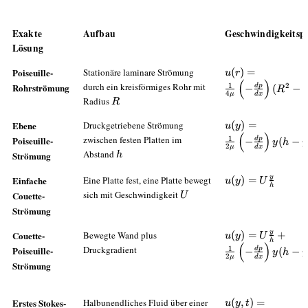
Exakte
Aufbau
Geschwindigkeitspr
Lösung
u(r)=\frac{1}
Poiseuille-
Stationäre laminare Strömung
(
)
=
u
r
(
)
{4\mu}\left(-
durch ein kreisförmiges Rohr mit
Rohrströmung
1
2
d
p
−
(
−
R
r
4
μ
d
x
\frac{dp}
R
Radius
R
{dx}\right)
(R^2-r^2)
u(y)=\frac{1}
Ebene
Druckgetriebene Strömung
(
)
=
u
y
(
)
{2\mu}\left(-
zwischen festen Platten im
Poiseuille-
1
d
p
−
(
−
y
h
y
2
μ
d
x
\frac{dp}
h
Abstand
Strömung
h
{dx}\right)y(h-
y)
y
u(y)=U\frac{y}
Einfache
Eine Platte fest, eine Platte bewegt
(
)
=
u
y
U
h
{h}
U
sich mit Geschwindigkeit
Couette-
U
Strömung
y
u(y)=U\frac{y}
Couette-
Bewegte Wand plus
(
)
=
+
u
y
U
h
(
)
{h}+\frac{1}
Druckgradient
Poiseuille-
1
d
p
−
(
−
y
h
y
2
μ
d
x
{2\mu}\left(-
Strömung
\frac{dp}
{dx}\right)y(h-
y)
u(y,t)=U\operato
Erstes Stokes-
Halbunendliches Fluid über einer
(
,
)
=
u
y
t