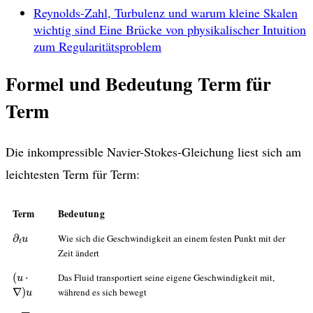
Reynolds-Zahl, Turbulenz und warum kleine Skalen
wichtig sind
Eine Brücke von physikalischer Intuition
zum Regularitätsproblem
Formel und Bedeutung Term für
Term
Die inkompressible Navier-Stokes-Gleichung liest sich am
leichtesten Term für Term:
Term
Bedeutung
\partial_t
∂
Wie sich die Geschwindigkeit an einem festen Punkt mit der
u
t
u
Zeit ändert
(u \cdot
(
⋅
Das Fluid transportiert seine eigene Geschwindigkeit mit,
u
\nabla)u
∇
)
während es sich bewegt
u