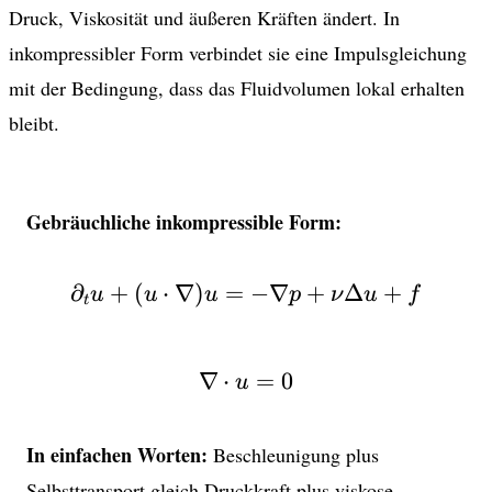
Druck, Viskosität und äußeren Kräften ändert. In
inkompressibler Form verbindet sie eine Impulsgleichung
mit der Bedingung, dass das Fluidvolumen lokal erhalten
bleibt.
Gebräuchliche inkompressible Form:
∂
+
(
⋅
∇
)
=
\partial_t u + (u \cdo
−
∇
+
Δ
+
u
u
u
p
ν
u
f
t
∇
⋅
\nabla \cdot u = 0
=
0
u
In einfachen Worten:
Beschleunigung plus
Selbsttransport gleich Druckkraft plus viskose