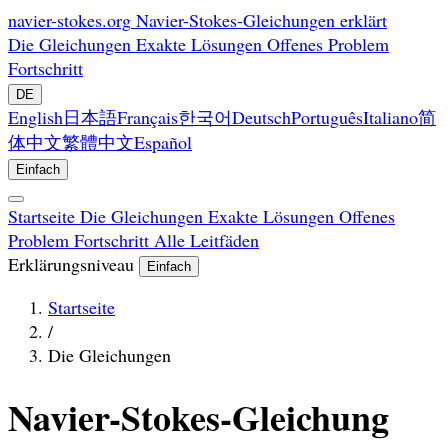
navier-stokes.org
Navier-Stokes-Gleichungen erklärt
Die Gleichungen
Exakte Lösungen
Offenes Problem
Fortschritt
DE
English
日本語
Français
한국어
Deutsch
Português
Italiano
简
体中文
繁體中文
Español
Einfach
Startseite
Die Gleichungen
Exakte Lösungen
Offenes
Problem
Fortschritt
Alle Leitfäden
Erklärungsniveau
Einfach
Startseite
/
Die Gleichungen
Navier-Stokes-Gleichung