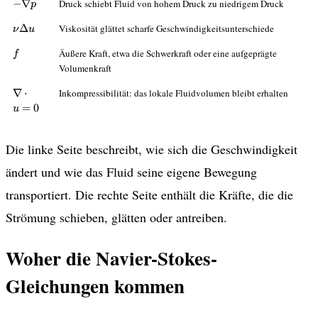
-
−
∇
Druck schiebt Fluid von hohem Druck zu niedrigem Druck
p
\nabla
\nu
Δ
Viskosität glättet scharfe Geschwindigkeitsunterschiede
p
ν
u
\Delta
f
Äußere Kraft, etwa die Schwerkraft oder eine aufgeprägte
u
f
Volumenkraft
\nabla
∇
⋅
Inkompressibilität: das lokale Fluidvolumen bleibt erhalten
\cdot
=
0
u
u = 0
Die linke Seite beschreibt, wie sich die Geschwindigkeit
ändert und wie das Fluid seine eigene Bewegung
transportiert. Die rechte Seite enthält die Kräfte, die die
Strömung schieben, glätten oder antreiben.
Woher die Navier-Stokes-
Gleichungen kommen