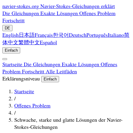
navier-stokes.org
Navier-Stokes-Gleichungen erklärt
Die Gleichungen
Exakte Lösungen
Offenes Problem
Fortschritt
DE
English
日本語
Français
한국어
Deutsch
Português
Italiano
简
体中文
繁體中文
Español
Einfach
Startseite
Die Gleichungen
Exakte Lösungen
Offenes
Problem
Fortschritt
Alle Leitfäden
Erklärungsniveau
Einfach
Startseite
/
Offenes Problem
/
Schwache, starke und glatte Lösungen der Navier-
Stokes-Gleichungen