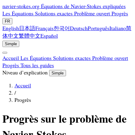
navier-stokes.org
Équations de Navier-Stokes expliquées
Les Équations
Solutions exactes
Problème ouvert
Progrès
FR
English
日本語
Français
한국어
Deutsch
Português
Italiano
简
体中文
繁體中文
Español
Simple
Accueil
Les Équations
Solutions exactes
Problème ouvert
Progrès
Tous les guides
Niveau d’explication
Simple
Accueil
/
Progrès
Progrès sur le problème de
Navier-Stokes