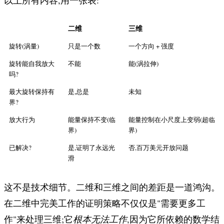
二维
三维
旋转(涡量)
只是一个数
一个方向 + 强度
旋转能自我放大
不能
能(涡拉伸)
吗?
最大旋转保持有
是,总是
未知
界?
放大行为
能量保持不变(临
能量控制在小尺度上变弱(超临
界)
界)
已解决?
是,证明了永远光
否,百万美元开放问题
滑
这不是技术细节。二维和三维之间的差距是一道鸿沟。
在二维中完美工作的证明策略不仅仅是"需要更多工
作"来处理三维;它
根本无法工作
,因为它所依赖的数学结