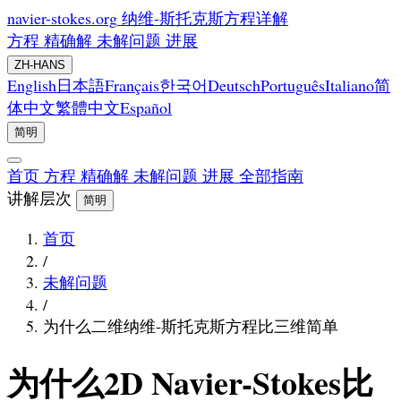
navier-stokes.org
纳维-斯托克斯方程详解
方程
精确解
未解问题
进展
ZH-HANS
English
日本語
Français
한국어
Deutsch
Português
Italiano
简
体中文
繁體中文
Español
简明
首页
方程
精确解
未解问题
进展
全部指南
讲解层次
简明
首页
/
未解问题
/
为什么二维纳维-斯托克斯方程比三维简单
为什么2D Navier-Stokes比