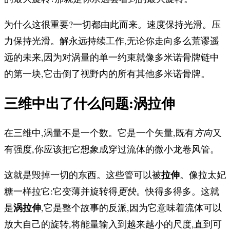
为什么这很重要?一切都由此而来。速度保持光滑。压
力保持光滑。解永远持续工作,无论你走向多么荒谬遥
远的未来,因为对涡量的单一约束就像多米诺骨牌链中
的第一块,它击倒了视野内的所有其他多米诺骨牌。
三维中出了什么问题:涡拉伸
在三维中,涡量不是一个数。它是一个矢量,既有
方向
又
有强度,你应该把它想象成穿过流体的微小龙卷风管。
拉伸
这就是毁掉一切的东西。这些管可以被
。像拉太妃
糖一样拉它:它变薄并旋转得
更快
。快得多得多。这就
涡拉伸
是
,它是整个故事的反派,因为它意味着流体可以
放大自己的旋转,将能量输入到越来越小的尺度,直到可