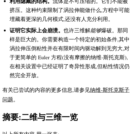
利用隐藏的结构。
流体是不可压缩的。它们不能被
挤压。这种约束限制了涡拉伸能做什么,方程中可能
埋藏着更深的几何模式,还没有人充分利用。
证明它实际上会崩溃。
也许三维解
能够
爆破。那同
样是巨大的。你需要构造一个特定的初始条件,其中
涡拉伸压倒粘性并在有限时间内驱动解到无穷大,对
于更简单的 Euler 方程(没有摩擦的纳维-斯托克斯),
在相关设置中已经证明了奇异性形成,但粘性情况仍
然完全开放。
有关已尝试的内容的更多信息,请参见
纳维-斯托克斯子
问题
。
摘要:二维与三维一览
以上所有内容,用一张表: