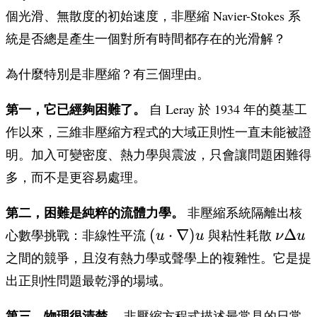
個光滑、無散度的初始速度，非壓縮 Navier-Stokes 系
統是否總是產生一個對所有時間都存在的光滑解？
為什麼特別是非壓縮？有三個理由。
第一，它已經夠困難了。
自 Leray 於 1934 年的奠基工
作以來，三維非壓縮方程式的大域正則性一直未能被證
明。加入可變密度、熱力學與震波，只會讓問題困難得
多，而不是更容易處理。
第二，困難是純粹的流體力學。
非壓縮系統隔離出核
(u \cdot
\nu
(
⋅
∇
)
Δ
心數學挑戰：非線性平流
與粘性耗散
u
u
ν
u
\nabla)u
\Delt
之間的競爭，且沒有熱力學或聲學上的複雜性。它是提
u
出正則性問題最乾淨的場域。
第三，物理很清楚。
非壓縮方程式描述最常見的日常