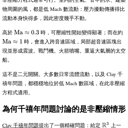
物周圍的風，都是低 Mach 數流動：壓力擾動傳播得比
流動本身快得多，因此密度幾乎不動。
\text{Ma}
\
Ma
≈
0.3
高於
時，可壓縮性開始變得顯著；而在約
\approx
\
Ma
≈
1
時，會進入跨音速區域，局部超音速區塊出
0.3
現並形成震波。戰鬥機。火箭噴嘴。重返大氣層的太空
船。
這不是二元開關。大多數日常流體流動，以及 Clay 千
禧年問題，都穩穩地位於低 Mach 數區域，在此非壓縮
方程式適用。
為何千禧年問題討論的是非壓縮情形
\mathbb
R
3
Clay 千禧年問題
提出了一個精確問題：給定
上一