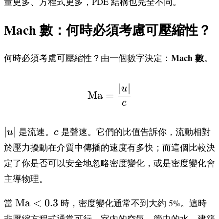
量更多、方程式更多，PDE 結構也完全不同。
Mach 數：何時必須考慮可壓縮性？
Mach 數
何時必須考慮可壓縮性？由一個數字決定：
。
∣
∣
\text{Ma} = \frac{|u|
u
Ma
=
c
|u|
c
∣
∣
是流速。
是聲速。它們的比值告訴你，流動相對
u
c
於壓力擾動在介質中傳播的速度有多快；而這個比較決
定了你是否可以安全地忽略密度變化，或是密度變化會
主導物理。
\text{Ma}
Ma
<
0.3
當
時，密度變化通常不到大約 5%。這時
< 0.3
非壓縮方程式通常可行。室內的空氣、管中的水、建築