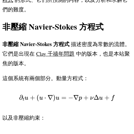
們的難度。
非壓縮 Navier-Stokes 方程式
非壓縮 Navier-Stokes 方程式
描述密度為常數的流體。
它們是出現在
Clay 千禧年問題
中的版本，也是本站聚
焦的版本。
這個系統有兩個部分。動量方程式：
∂
+
(
⋅
∇
)
=
\partial_t u + (u \cdo
−
∇
+
Δ
+
u
u
u
p
ν
u
f
t
以及非壓縮約束：