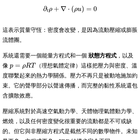
∂
+
∇
⋅
\partial_t \rho + \nab
(
)
=
0
ρ
ρ
u
t
這表示質量守恆：密度會改變，是因為流動壓縮或膨脹
流體團。
狀態方程式
系統還需要一個能量方程式和一個
，以及
p =
=
像
（理想氣體定律）這樣把壓力與密度、溫
p
ρRT
\rho
度聯繫起來的熱力學關係。壓力不再只是被動地施加約
R T
束。它的聲學部分以聲速傳播，而完整的黏性系統還包
含擴散效應。
壓縮系統對於高速空氣動力學、天體物理氣體動力學、
燃燒，以及任何密度變化很重要的流動都是不可或缺
的。但它與非壓縮方程式是截然不同的數學物件。未知