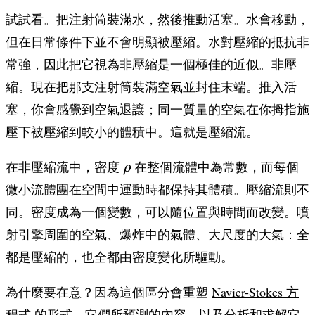
試試看。把注射筒裝滿水，然後推動活塞。水會移動，
但在日常條件下並不會明顯被壓縮。水對壓縮的抵抗非
常強，因此把它視為非壓縮是一個極佳的近似。非壓
縮。現在把那支注射筒裝滿空氣並封住末端。推入活
塞，你會感覺到空氣退讓；同一質量的空氣在你拇指施
壓下被壓縮到較小的體積中。這就是壓縮流。
\rho
在非壓縮流中，密度
在整個流體中為常數，而每個
ρ
微小流體團在空間中運動時都保持其體積。壓縮流則不
同。密度成為一個變數，可以隨位置與時間而改變。噴
射引擎周圍的空氣、爆炸中的氣體、大尺度的大氣：全
都是壓縮的，也全都由密度變化所驅動。
為什麼要在意？因為這個區分會重塑
Navier-Stokes 方
程式
的形式、它們所預測的內容，以及分析和求解它