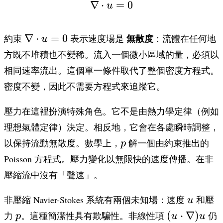
∇
⋅
\nabla \cdot u = 0
=
0
u
\nabla
∇
⋅
=
0
無散度
約束
表示速度場是
：流體在任何地
u
\cdot
方既不堆積也不變稀。流入一個微小區域的量，必須以
u = 0
相同速率流出。這個單一條件取代了整個密度方程式。
密度不變，因此不需要方程式來追蹤它。
壓力在這裡扮演特殊角色。它不是由熱力學定律（例如
理想氣體定律）決定。相反地，它會在各處瞬時調整，
p
以保持流動無散度。數學上，
解一個由約束推出的
p
Poisson 方程式。壓力變化以無限快的速度傳播。在非
壓縮流中沒有「聲速」。
u
非壓縮 Navier-Stokes 系統有兩個未知場：速度
和壓
u
p
(u \cdot
(
⋅
∇
)
力
。這種簡潔性具有欺騙性。非線性項
仍
p
u
u