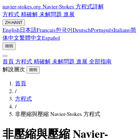
navier-stokes.org
Navier-Stokes 方程式詳解
方程式
精確解
未解問題
進展
ZH-HANT
English
日本語
Français
한국어
Deutsch
Português
Italiano
简
体中文
繁體中文
Español
簡明
首頁
方程式
精確解
未解問題
進展
全部指南
解說層次
簡明
首頁
/
方程式
/
非壓縮與壓縮 Navier-Stokes 方程式
非壓縮與壓縮 Navier-