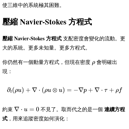
\nabla)u
使三維中的系統極其困難。
壓縮 Navier-Stokes 方程式
壓縮 Navier-Stokes 方程式
支配密度會變化的流動。更
大的系統。更多未知量。更多方程式。
\rho
你仍然有一個動量方程式，但現在密度
會明確出
ρ
現：
∂
(
)
+
∇
⋅
(
⊗
)
\partial_t (\rho u) + 
=
−
∇
+
∇
⋅
+
ρ
u
ρ
u
u
p
τ
ρ
f
t
\nabla
∇
⋅
=
0
連續方程
約束
不見了。取而代之的是一個
u
\cdot
式
，用來追蹤密度如何演化：
u = 0