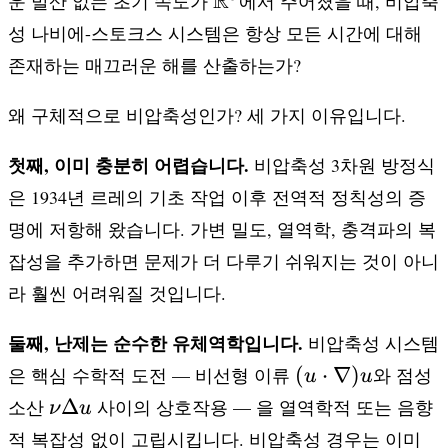
R
운 발산 없는 초기 속도가
에서 주어졌을 때, 비압축
성 나비에-스토크스 시스템은 항상 모든 시간에 대해
존재하는 매끄러운 해를 산출하는가?
왜 구체적으로 비압축성인가? 세 가지 이유입니다.
첫째, 이미 충분히 어렵습니다.
비압축성 3차원 방정식
은 1934년 르레의 기초 작업 이후 전역적 정칙성의 증
명에 저항해 왔습니다. 가변 밀도, 열역학, 충격파의 복
잡성을 추가하면 문제가 더 다루기 쉬워지는 것이 아니
라 훨씬 어려워질 것입니다.
둘째, 난제는 순수한 유체역학입니다.
비압축성 시스템
(u \cdot
(
⋅
∇
)
은 핵심 수학적 도전 — 비선형 이류
와 점성
u
u
\nabla)u
\nu
Δ
소산
사이의 상호작용 — 을 열역학적 또는 음향
ν
u
\Delta
적 복잡성 없이 고립시킵니다. 비압축성 경우는 이미