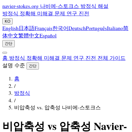
navier-stokes.org
나비에-스토크스 방정식 해설
방정식
정확해
미해결 문제
연구 진전
KO
English
日本語
Français
한국어
Deutsch
Português
Italiano
简
体中文
繁體中文
Español
간단
홈
방정식
정확해
미해결 문제
연구 진전
전체 가이드
설명 수준
간단
홈
/
방정식
/
비압축성 vs. 압축성 나비에-스토크스
비압축성 vs 압축성 Navier-