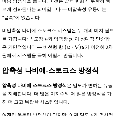
아송 방정식을 풉니다. 이것은 압력 변화가 무한히 빠
르게 전파된다는 의미입니다 — 비압축성 유동에는
"음속"이 없습니다.
비압축성 나비에-스토크스 시스템은 두 개의 미지 필드
u
p
를 가집니다: 속도장
와 압력장
. 이 상대적 단순함
u
p
(u \cdot
(
⋅
∇
)
은 기만적입니다 — 비선형 항
가 여전히 3차
u
u
\nabla)u
원에서 시스템을 극히 어렵게 만듭니다.
압축성 나비에-스토크스 방정식
압축성 나비에-스토크스 방정식
은 밀도가 변하는 유동
을 지배합니다. 더 많은 미지수와 더 많은 방정식을 가
진 더 크고 복잡한 시스템입니다.
\rho
여전히 운동량 방정식이 있지만, 이제 밀도
가 명시적
ρ