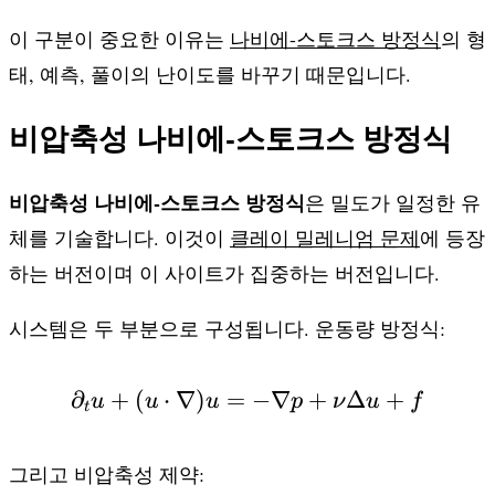
이 구분이 중요한 이유는
나비에-스토크스 방정식
의 형
태, 예측, 풀이의 난이도를 바꾸기 때문입니다.
비압축성 나비에-스토크스 방정식
비압축성 나비에-스토크스 방정식
은 밀도가 일정한 유
체를 기술합니다. 이것이
클레이 밀레니엄 문제
에 등장
하는 버전이며 이 사이트가 집중하는 버전입니다.
시스템은 두 부분으로 구성됩니다. 운동량 방정식:
∂
+
(
⋅
∇
)
=
\partial_t u + (u \cdo
−
∇
+
Δ
+
u
u
u
p
ν
u
f
t
그리고 비압축성 제약: