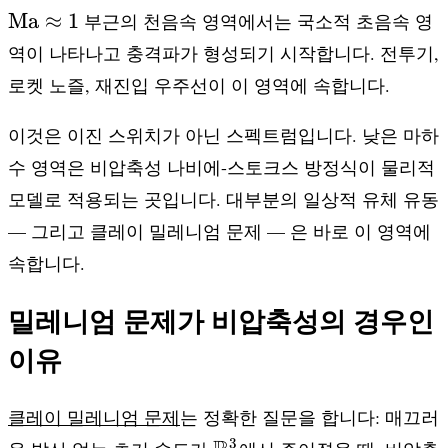
\approx
\appr
Ma
≈
1
부근의 천음속 영역에서는 국소적 초음속 영
0.3
역이 나타나고 충격파가 형성되기 시작합니다. 전투기,
로켓 노즐, 재진입 우주선이 이 영역에 속합니다.
이것은 이진 스위치가 아닌 스펙트럼입니다. 낮은 마하
수 영역은 비압축성 나비에-스토크스 방정식이 물리적
모델로 적용되는 곳입니다. 대부분의 일상적 유체 유동
— 그리고 클레이 밀레니엄 문제 — 은 바로 이 영역에
속합니다.
밀레니엄 문제가 비압축성의 경우인
이유
클레이 밀레니엄 문제
는 정확한 질문을 합니다: 매끄러
\mathbb{R}^3
3