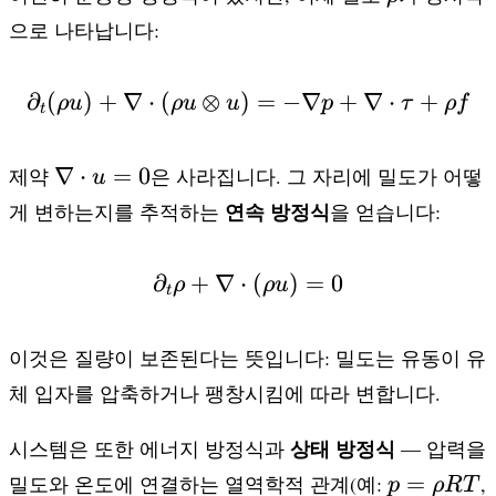
으로 나타납니다:
∂
(
)
+
∇
⋅
(
⊗
)
\partial_t (\rho u) + 
=
−
∇
+
∇
⋅
+
ρ
u
ρ
u
u
p
τ
ρ
f
t
\nabla
∇
⋅
=
0
제약
은 사라집니다. 그 자리에 밀도가 어떻
u
\cdot
연속 방정식
게 변하는지를 추적하는
을 얻습니다:
u = 0
∂
+
∇
⋅
\partial_t \rho + \nab
(
)
=
0
ρ
ρ
u
t
이것은 질량이 보존된다는 뜻입니다: 밀도는 유동이 유
체 입자를 압축하거나 팽창시킴에 따라 변합니다.
상태 방정식
시스템은 또한 에너지 방정식과
— 압력을
p =
=
밀도와 온도에 연결하는 열역학적 관계(예:
,
p
ρRT