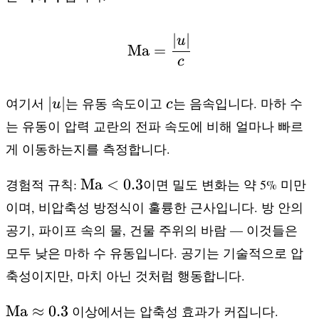
∣
∣
\text{Ma} = \frac{|u|
u
Ma
=
c
|u|
c
∣
∣
여기서
는 유동 속도이고
는 음속입니다. 마하 수
u
c
는 유동이 압력 교란의 전파 속도에 비해 얼마나 빠르
게 이동하는지를 측정합니다.
\text{Ma}
Ma
<
0.3
경험적 규칙:
이면 밀도 변화는 약 5% 미만
< 0.3
이며, 비압축성 방정식이 훌륭한 근사입니다. 방 안의
공기, 파이프 속의 물, 건물 주위의 바람 — 이것들은
모두 낮은 마하 수 유동입니다. 공기는 기술적으로 압
축성이지만, 마치 아닌 것처럼 행동합니다.
\text{Ma}
\tex
Ma
≈
0.3
이상에서는 압축성 효과가 커집니다.