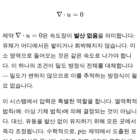
∇
⋅
\nabla \cdot u = 0
=
0
u
\nabla
∇
⋅
=
0
발산 없음
제약
은 속도장이
을 의미합니다:
u
\cdot
유체가 어디에서든 쌓이거나 희박해지지 않습니다. 미
u = 0
소 영역으로 들어오는 것은 같은 속도로 나가야 합니
다. 이 하나의 조건이 밀도 방정식 전체를 대체합니다
— 밀도가 변하지 않으므로 이를 추적하는 방정식이 필
요 없습니다.
이 시스템에서 압력은 특별한 역할을 합니다. 열역학적
법칙(예: 이상 기체 법칙)에 의해 결정되는 것이 아닙니
다. 대신, 유동을 발산 없이 유지하기 위해 모든 곳에서
p
즉각 조정됩니다. 수학적으로,
는 제약에서 도출된 포
p